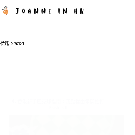
跳
至
主
要
內
容
標籤
Stackd
🏓 香港新手匹克球指南：我點樣由零開始打
Pickleball