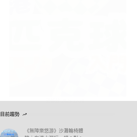
更新於 2025-12-28
目前趨勢
《無障樂悠游》沙灘輪椅體