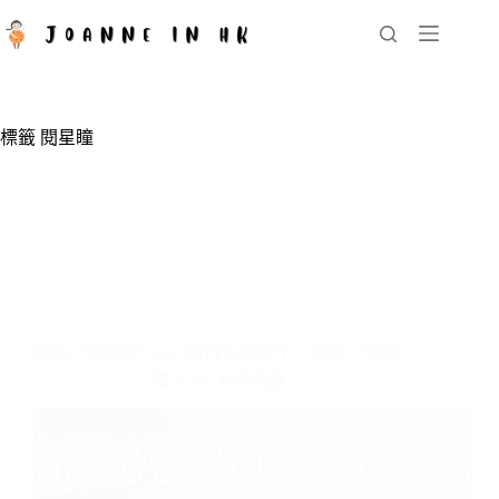
跳
至
主
要
內
標籤
閱星瞳
容
我的「閱星瞳 X4」被打入冷宮了？新寵 「閱星
瞳 X3」入手實測