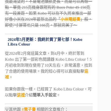
我最渴望的，不是電池續航更長、而是可以再輕一
點。畢竟 215克機身跟現有的 Boox Poke 4S 150克
有一段差距。如果 Kobo 可以在不久將來推出一部
好像小米在2024年最新出品的「
小米電紙書
」般，
即使7寸屏幕也只是 166克，那就完美了～
2024年5月更新：我終於買了第七部！Kobo
Libra Colour
從2024年2月寫這篇文章，到4月中，終於等到
Kobo 出了第一部彩色閱讀器 Kobo Libra Colour！5
月初收到到現在使用了10天左右，非常滿意，找到
了合適的使用場景。我的短心得可以直接點擊
這
裡
。
如果你跟我一樣，已經買了 Kobo Libra Colour，可
以點擊
這裡
介紹
簡單入手設定
。
💡其他跟
#電子書
相關的文章推介：