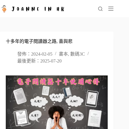
跳
至
主
要
內
容
十多年的電子閱讀器之路, 喜與悲
發佈：2024-02-05
書本
,
數碼3C
最後更新：2025-07-20