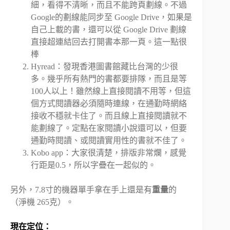
細，看得不清晰，而且不能跨頁劃線。不過
Google的劃線能同步至 Google Drive，如果是
自己上載的書，還可以從 Google Drive 劃線
直接超連結回去打開書本那一頁。這一點很
棒
Hyread：發現香港圖書館藏比台灣的少很
多。幾乎所有熱門的書都要排隊，而且是等
100人以上！雖然線上直接閱讀不用等，但這
個方式閱讀器必須隨時連線，在通勤時網絡
接收不穩就卡住了。而且線上直接閱讀就不
能劃線了。定點在家閱讀小說還可以，但要
通勤時閱讀、或閱讀實用性的書就不佳了。
Kobo app：大家很清楚，排版非常爛，感覺
行距是0.5，所以字疊在一起似的。
另外，7.8寸的機器單手拿在手上還是有
重量
的
（淨機 265克）。
現在定位：