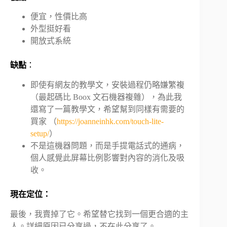
便宜，性價比高
外型挺好看
開放式系統
缺點
：
即使有網友的教學文，安裝過程仍略嫌繁複
（最起碼比 Boox 文石機器複雜），為此我
還寫了一篇教學文，希望幫到同樣有需要的
買家 （
https://joanneinhk.com/touch-lite-
setup/
）
不是這機器問題，而是手提電話式的通病，
個人感覺此屏幕比例影響對內容的消化及吸
收。
現在定位：
最後，我賣掉了它。希望替它找到一個更合適的主
人。詳細原因已分享過，不在此分享了。