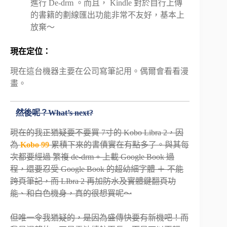
進行 De-drm 。而且， Kindle 對於自行上傳
的書籍的劃線匯出功能非常不友好，基本上
放棄～
現在定位：
現在這台機器主要在公司寫筆記用。偶爾會看看漫
畫。
然後呢？What’s next?
現在的我正猶疑要不要買 7寸的 Kobo Libra 2，因
為
Kobo 99
累積下來的書債實在有點多了。與其每
次都要經過 繁複 de-drm + 上載 Google Book 過
程，還要忍受 Google Book 的超幼細字體 ＋ 不能
跨頁筆記，而 LIbra 2 再加防水及實體鍵翻頁功
能、和白色機身，真的很想買呢～
但唯一令我猶疑的，是因為盛傳快要有新機吧！而