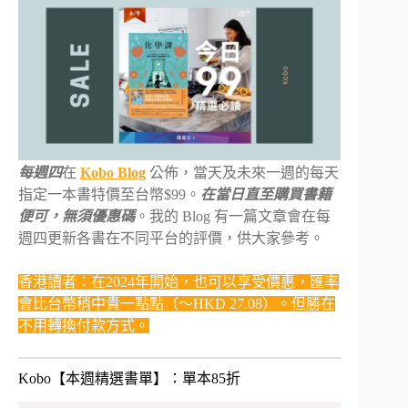
每週四
在
Kobo Blog
公佈，當天及未來一週的每天
指定一本書特價至台幣$99。
在當日直至購買書籍
便可，無須優惠碼
。我的 Blog 有一篇文章會在每
週四更新各書在不同平台的評價，供大家參考。
香港讀者：在2024年開始，也可以享受價惠，匯率
會比台幣稍中貴一點點（～HKD 27.08）。但勝在
不用轉換付款方式。
Kobo【本週精選書單】：單本85折