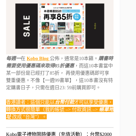
每週一
在
Kobo Blog
公佈，通常是10本籍。
購書時
需要使用優惠碼來取得85折優惠
，而這10本書當中
某一部份是已經打了85折， 再使用優惠碼即可享
雙重優惠。不像【一週99書單】，這10本書沒有特
定購書日子，只需在週日23: 59前購買即可。
香港讀者：這個只能以
台幣付款
才可以享受優惠，
轉換方式很簡單（我的帳號 –> 付款資訊 –>
帳單地
址
改成 “台灣”
）。
Kobo電子禮物限時優惠（充值活動）：台幣$2000