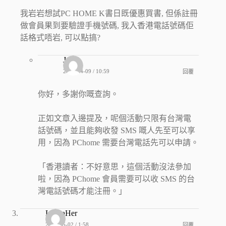
我岩岩想試PC HOME K書日既優惠買書, 但係註冊
做會員果到要驗證手機號碼, 我入香港電話號碼佢
話格式唔岩, 可以點搞?
Jo
2026-04-09 / 10:59
回覆
你好，多謝你嘅查詢。
正如文章入邊提及，呢個活動只限有台灣電
話號碼，並且能夠收發 SMS 嘅人先至可以享
用，因為 PChome 需要台灣電話先可以申請。
「香港讀者：不好意思，這個活動沒法參加
啦，因為 PChome 會員需要可以收 SMS 的台
灣電話號碼才能注冊。」
LarisaHer
2026-05-02 / 1:58
回覆