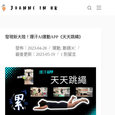
跳
至
主
要
內
容
發現新大陸！爆汗AI運動APP《天天跳繩》
發佈：2023-04-28
運動
,
數碼3C
最後更新：2023-05-19
1 則留言