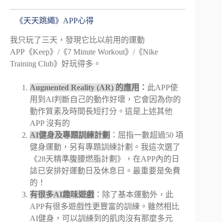
《天天跳繩》APP心得
我只玩了三天，發現它比以前用的運動
APP《Keep》/《7 Minute Workout》/《Nike
Training Club》好玩得多。
Augmented Reality (AR) 的應用
：
此APP使
用到AI判斷自己的動作好壞，它會因為你的
動作質素及時間長短打分。這是上述其他
APP 沒有的
AI健身及專題訓練計劃
：屈指一數超過50 項
健身運動，另有專題訓練計劃。我這次選了
《28天精準腹腰燃脂計劃》，在APP內的日
誌已安排好運動日及休息日。最重要是免費
的！
有很多AI趣味遊戲
：除了基本運動外，此
APP有很多遊戲性更豐富的訓練。雖然相比
AI健身，可以訓練到的肌肉沒有那麼多元