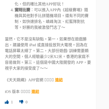
化，但的確比其他APP好玩！
實時比賽
：可以進入APP內《超級賽場》隨
機與其他對手比拼隨機項目。還有不同的賽
制，如快速排名、嵮峰淘汰、紅藍隊對抗
等。好勝的我被激發鬥志了～
當然，它不是沒有缺點。第一，如果想在遊戲勝
出，建議使用 iPad 或直接投放到大電視。因為在
電話屏幕太細了。第二，大部份遊戲/ 訓練需要頗
大的空間，個人經驗最少2米X2米。香港的家庭不
容易做到。第三，這個是中國大陸開發的 APP，要
視乎大家的接受度了～～
《天天跳繩》APP官網 👉🏻👉🏻
連結
iOS 版本 👉🏻👉🏻
連結
1
0