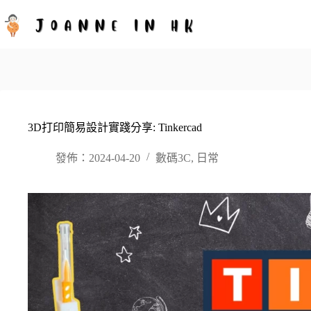
跳
至
主
要
內
容
3D打印簡易設計實踐分享: Tinkercad
發佈：2024-04-20
數碼3C
,
日常