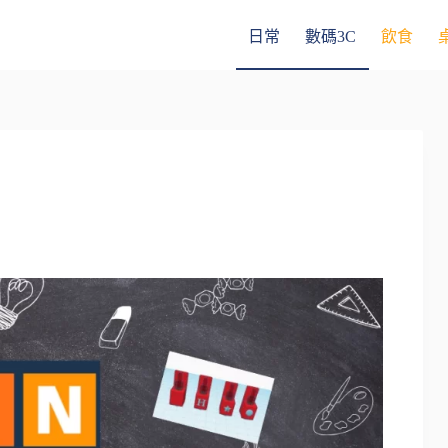
日常
數碼3C
飲食