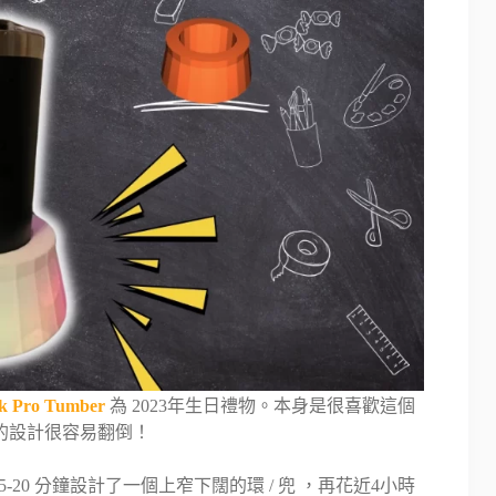
rk Pro Tumber
為 2023年生日禮物。本身是很喜歡這個
的設計很容易翻倒！
20 分鐘設計了一個上窄下闊的環 / 兜 ，再花近4小時