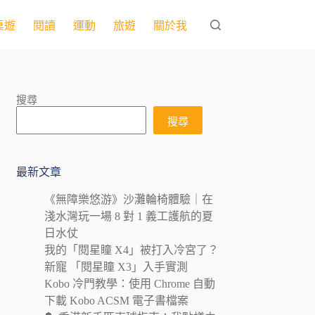
桌遊
閱讀
運動
旅遊
關於我
搜尋
搜尋
最新文章
《無障樂悠游》沙灘輪椅體驗｜在
淺水灣玩一場 8 對 1 義工護航的夏
日水仗
我的「閱星瞳 X4」被打入冷宮了？
新寵 「閱星瞳 X3」入手實測
Kobo 冷門教學：使用 Chrome 自動
下載 Kobo ACSM 電子書檔案