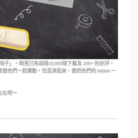
的哨子」。眼見已有超過10,000個下載及 200+ 的好評，
一起運動，怕混淆起來，便把他們的 initials 一
左右吧～