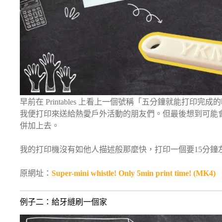
早前在 Printables 上看上一個號稱「五分鐘就能打印完成
我便打印來送給熱愛戶外活動的朋友們。但最後想到可能會跟他們
併加上去。
我的打印機沒有如他人描述般那麼快，打印一個要15分鐘
原網址：
Super-mini whistle! Only 5min print time! (MK4)
例子二：給牙縫刷一個家